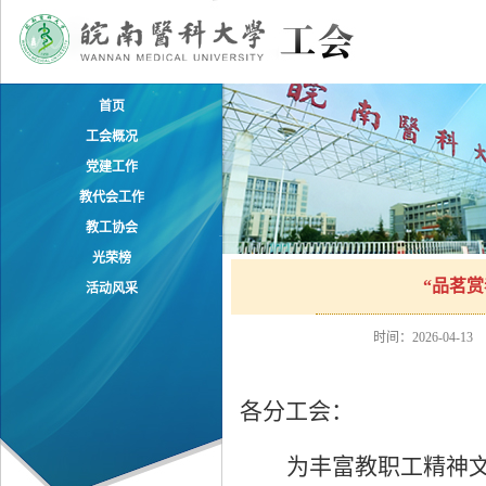
首页
工会概况
党建工作
教代会工作
教工协会
光荣榜
“品茗
活动风采
时间：2026-04-13
各分工会：
为丰富教职工精神