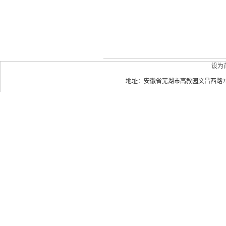
设为
地址：安徽省芜湖市高教园文昌西路22号 皖南