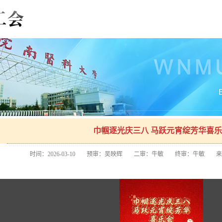
巾帼逐光庆三八 马跃元宵绽芳华喜
时间：2026-03-10
预审：吴映辉
二审：牛敏
终审：牛敏
来