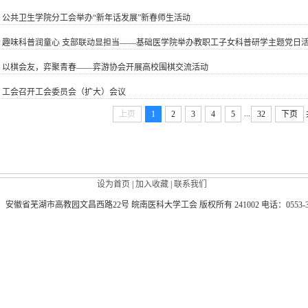
]
公共卫生学院分工会举办“新年话发展”新春师生活动
]
趣味科普润童心 支部联动显担当——基础医学院举办教职工子女科普研学主题党日
]
以棋会友，弈聚青春——弈游协会开展高校围棋交流活动
]
工会召开工会委员会（扩大）会议
...
上页
1
2
3
4
5
32
下页
设为首页
|
加入收藏
|
联系我们
徽省芜湖市高教园文昌西路22号 皖南医科大学工会 版权所有 241002 电话：0553-39